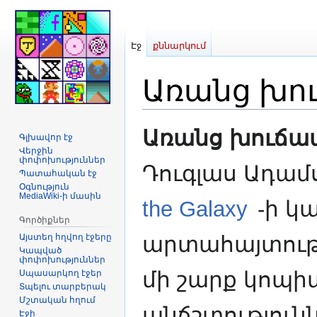
Էջ
քննարկում
Առանց խո
Jump
Jump
Առանց խուճա
Գլխավոր էջ
to
to
Վերջին
navigation
search
փոփոխություններ
Դուգլաս Ադամ
Պատահական էջ
Օգնություն
MediaWiki-ի մասին
the Galaxy
-ի կ
Գործիքներ
Այստեղ հղվող էջերը
արտահայտությո
Կապված
փոփոխություններ
մի շարք կոպ
Սպասարկող էջեր
Տպելու տարբերակ
Մշտական հղում
անճշտություն
Էջի