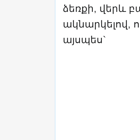
ձեռքի, վերև 
ակնարկելով, ո
այսպես`