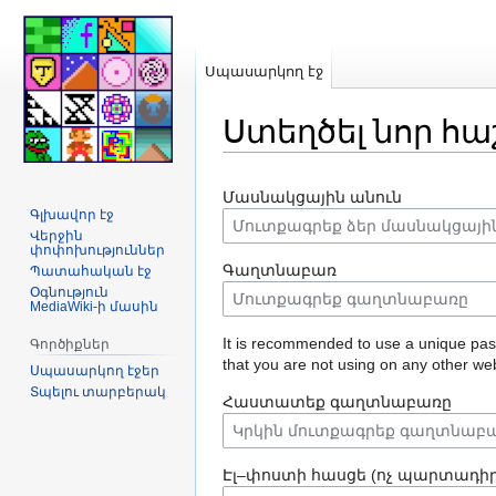
Սպասարկող էջ
Ստեղծել նոր հա
Jump
Jump
Մասնակցային անուն
to
to
Գլխավոր էջ
navigation
search
Վերջին
փոփոխություններ
Գաղտնաբառ
Պատահական էջ
Օգնություն
MediaWiki-ի մասին
It is recommended to use a unique pa
Գործիքներ
that you are not using on any other web
Սպասարկող էջեր
Տպելու տարբերակ
Հաստատեք գաղտնաբառը
Էլ–փոստի հասցե (ոչ պարտադիր