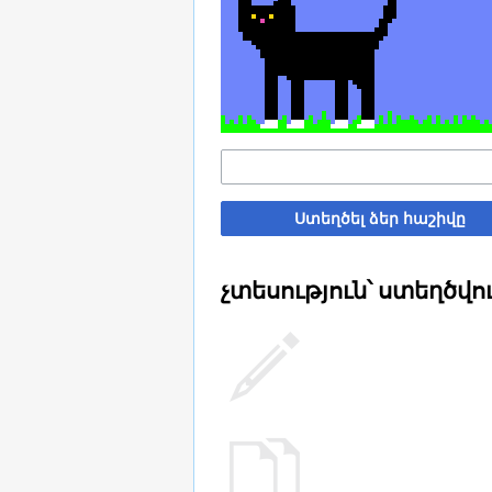
Ստեղծել ձեր հաշիվը
չտեսություն՝ ստեղծվո