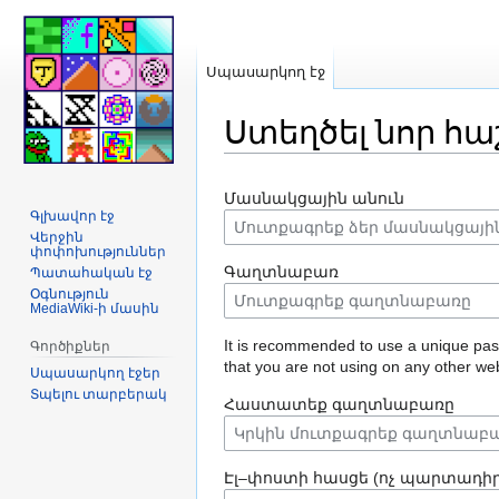
Սպասարկող էջ
Ստեղծել նոր հա
Jump
Jump
Մասնակցային անուն
to
to
Գլխավոր էջ
navigation
search
Վերջին
փոփոխություններ
Գաղտնաբառ
Պատահական էջ
Օգնություն
MediaWiki-ի մասին
It is recommended to use a unique pa
Գործիքներ
that you are not using on any other web
Սպասարկող էջեր
Տպելու տարբերակ
Հաստատեք գաղտնաբառը
Էլ–փոստի հասցե (ոչ պարտադիր