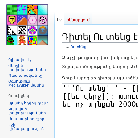
Էջ
քննարկում
Դիտել Ու տենց է
←
Ու տենց
Jump
Jump
Ձեզ չի թույլատրվում խմբագրել
Գլխավոր էջ
to
to
Վերջին
Տվյալ գործողությունը կարող ե
փոփոխություններ
navigation
search
Պատահական էջ
Դուք կարող եք դիտել և պատճեն
Օգնություն
MediaWiki-ի մասին
Գործիքներ
Այստեղ հղվող էջերը
Կապված
փոփոխություններ
Սպասարկող էջեր
Էջի
վիճակագրություն