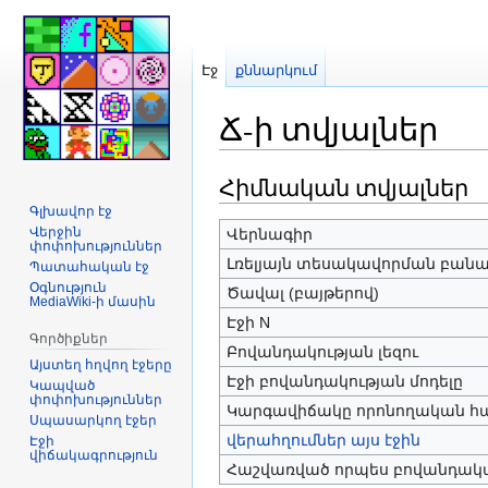
Էջ
քննարկում
Ճ-ի տվյալներ
Հիմնական տվյալներ
Jump
Jump
to
to
Գլխավոր էջ
navigation
search
Վերջին
Վերնագիր
փոփոխություններ
Լռելյայն տեսակավորման բանա
Պատահական էջ
Օգնություն
Ծավալ (բայթերով)
MediaWiki-ի մասին
Էջի N
Գործիքներ
Բովանդակության լեզու
Այստեղ հղվող էջերը
Էջի բովանդակության մոդելը
Կապված
փոփոխություններ
Կարգավիճակը որոնողական հ
Սպասարկող էջեր
վերահղումներ այս էջին
Էջի
վիճակագրություն
Հաշվառված որպես բովանդակա