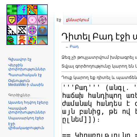
Էջ
քննարկում
Դիտել Բադ էջի 
←
Բադ
Jump
Jump
Ձեզ չի թույլատրվում խմբագրել
Գլխավոր էջ
to
to
Վերջին
Տվյալ գործողությունը կարող ե
փոփոխություններ
navigation
search
Պատահական էջ
Դուք կարող եք դիտել և պատճեն
Օգնություն
MediaWiki-ի մասին
Գործիքներ
Այստեղ հղվող էջերը
Կապված
փոփոխություններ
Սպասարկող էջեր
Էջի
վիճակագրություն